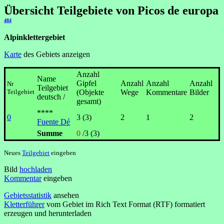
Übersicht Teilgebiete von Picos de europa
484
Alpinklettergebiet
Karte
des Gebiets anzeigen
Anzahl
Name
Gipfel
Anzahl
Anzahl
Anzahl
Nr
Teilgebiet
Teilgebiet
(Objekte
Wege
Kommentare
Bilder
deutsch /
gesamt)
****
0
3 (3)
2
1
2
Fuente Dé
Summe
0
/3 (3)
Neues
Teilgebiet
eingeben
Bild
hochladen
Kommentar
eingeben
Gebietsstatistik
ansehen
Kletterführer
vom Gebiet im Rich Text Format (RTF) formatiert
erzeugen und herunterladen