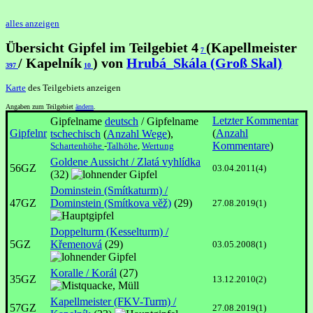
alles anzeigen
Übersicht Gipfel im Teilgebiet 4
(Kapellmeister
7
/ Kapelník
) von
Hrubá_Skála (Groß Skal)
397
10
Karte
des Teilgebiets anzeigen
Angaben zum Teilgebiet
ändern
.
Letzter Kommentar
Gipfelname
deutsch
/ Gipfelname
Gipfelnr
(
Anzahl
tschechisch
(
Anzahl Wege
),
Kommentare
)
Schartenhöhe
-
Talhöhe
,
Wertung
Goldene Aussicht / Zlatá vyhlídka
56GZ
03.04.2011(4)
(32)
Dominstein (Smítkaturm) /
47GZ
Dominstein (Smítkova věž)
(29)
27.08.2019(1)
Doppelturm (Kesselturm) /
5GZ
Křemenová
(29)
03.05.2008(1)
Koralle / Korál
(27)
35GZ
13.12.2010(2)
Kapellmeister (FKV-Turm) /
57GZ
27.08.2019(1)