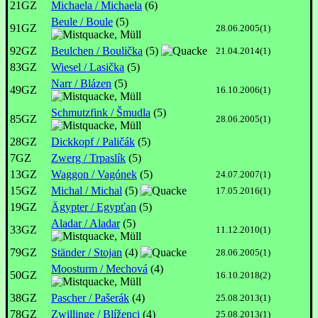
21GZ
Michaela / Michaela
(6)
Beule / Boule
(5)
91GZ
28.06.2005(1)
92GZ
Beulchen / Boulička
(5)
21.04.2014(1)
83GZ
Wiesel / Lasička
(5)
Narr / Blázen
(5)
49GZ
16.10.2006(1)
Schmutzfink / Šmudla
(5)
85GZ
28.06.2005(1)
28GZ
Dickkopf / Paličák
(5)
7GZ
Zwerg / Trpaslík
(5)
13GZ
Waggon / Vagónek
(5)
24.07.2007(1)
15GZ
Michal / Michal
(5)
17.05.2016(1)
19GZ
Ägypter / Egypťan
(5)
Aladar / Aladar
(5)
33GZ
11.12.2010(1)
79GZ
Ständer / Stojan
(4)
28.06.2005(1)
Moosturm / Mechová
(4)
50GZ
16.10.2018(2)
38GZ
Pascher / Pašerák
(4)
25.08.2013(1)
78GZ
Zwillinge / Blíženci
(4)
25.08.2013(1)