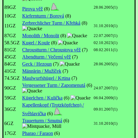
89GZ
28.06.2005(1)
Pirova věž
(8)
10GZ
Kiefernturm / Borová
(8)
Zerbrechlicher Turm / Křehká
(8)
11GZ
31.10.2010(1)
87GZ
Monolith / Monolit
(8)
22.07.2007(1)
58.5GZ
Kugel / Koule
(8)
02.10.2023(1)
81GZ
Chroustturm / Chroustova věž
(7)
08.02.2011(1)
45GZ
Abendturm / Večerní věž
(7)
84GZ
Geck / Hezoun
(7)
28.06.2005(1)
41GZ
Männlein / Mužíček
(7)
74.5GZ
Maulwurfshügel / Krtina
(7)
Vergessener Turm / Zapomenutá
(6)
90GZ
24.07.2007(1)
59GZ
Kügelchen / Kulička
(6)
06.04.2009(1)
Kapellenkopf (Trotzköpfchen) /
36GZ
09.01.2007(1)
Svéhlavička
(6)
Trauerturm / Smutná
(6)
6GZ
31.10.2010(1)
17GZ
Pharao / Faraon
(6)