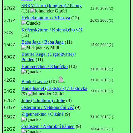
SBKV-Turm (Jungfern) / Panny
27GZ
22.10.2023(2)
(13)
Heidekrautturm / Vřesová
(12)
37GZ
26.09.2006(1)
Kořenskýturm / Kořenského věž
3GZ
(12)
Baba Jaga / Baba Jaga
(11)
75GZ
15.09.2009(2)
Breiter Kegel (Urgroßvater) /
60GZ
Praděd
(11)
Hämmerchen / Kladívko
(10)
12GZ
31.10.2010(1)
42GZ
31.10.2010(1)
Bank / Lavice
(10)
Kapellnadel (Taktstock) / Taktovka
34GZ
31.07.2010(7)
(9)
62GZ
Julie (1.Juliturm) / Julie
(9)
61GZ
Osterturm / Velikonoční věž
(9)
Zigeunerkind / Cikáně
(9)
55GZ
31.10.2010(1)
Grabstein / Náhrobní kámen
(9)
22GZ
28.04.2007(1)