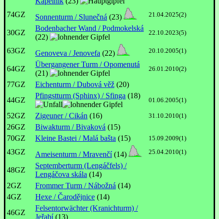
Kapelník
(23)
74GZ
21.04.2025(2)
Sonnenturm / Slunečná
(23)
Bodenbacher Wand / Podmokelská
30GZ
22.10.2023(5)
(22)
63GZ
20.10.2005(1)
Genoveva / Jenovefa
(22)
Übergangener Turm / Opomenutá
64GZ
26.01.2010(2)
(21)
77GZ
Eichenturm / Dubová věž
(20)
Pfingstturm (Sphinx) / Sfinga
(18)
44GZ
01.06.2005(1)
52GZ
Zigeuner / Cikán
(16)
31.10.2010(1)
26GZ
Biwakturm / Bivaková
(15)
70GZ
Kleine Bastei / Malá bašta
(15)
15.09.2009(1)
43GZ
25.04.2010(1)
Ameisenturm / Mravenčí
(14)
Septemberturm (Lengáčfels) /
48GZ
Lengáčova skála
(14)
2GZ
Frommer Turm / Nábožná
(14)
4GZ
Hexe / Čarodějnice
(14)
Felsentorwächter (Kranichturm) /
46GZ
Jeřabí
(13)