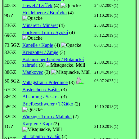
40GZ
Löwel / Lvíček
(4)
24.07.2007(1)
Heidelbeere / Borůvka
(4)
9GZ
31.10.2010(1)
23GZ
Minarett / Minaret
(4)
25.08.2013(1)
Lockerer Turm / Sypká
(4)
69GZ
30.12.2019(1)
73.5GZ
Kapelle / Kaple
(4)
06.07.2025(1)
82GZ
Kreuzotter / Zmije
(3)
Botanischer Garten / Botanická
20GZ
25.08.2013(1)
zahrada
(3)
88GZ
Mánkovec
(3)
21.04.2014(1)
50.5GZ
06.07.2025(1)
Mittagsfrau / Polednice
(3)
67GZ
Basteichen / Baštik
(3)
86GZ
Absprung / Seskok
(3)
Briefbeschwerer / Těžítko
(2)
58GZ
16.10.2018(2)
32GZ
Winziger Turm / Malinká
(2)
Karpfen / Kapr
(2)
1GZ
31.10.2010(1)
St. Johann / Sv. Ján
(2)