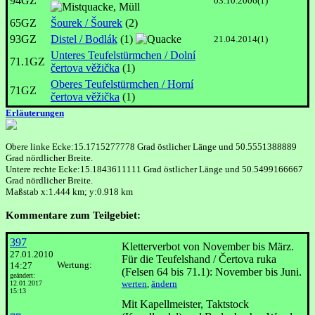
94GZ
03.10.2006(1)
65GZ
Šourek / Šourek
(2)
93GZ
Distel / Bodlák
(1)
21.04.2014(1)
Unteres Teufelstürmchen / Dolní
71.1GZ
čertova věžička
(1)
Oberes Teufelstürmchen / Horní
71GZ
čertova věžička
(1)
Erläuterungen
Obere linke Ecke:15.1715277778 Grad östlicher Länge und 50.5551388889
Grad nördlicher Breite.
Untere rechte Ecke:15.1843611111 Grad östlicher Länge und 50.5499166667
Grad nördlicher Breite.
Maßstab x:1.444 km; y:0.918 km
Kommentare zum Teilgebiet:
397
Kletterverbot von November bis März.
27.01.2010
Für die Teufelshand / Čertova ruka
Wertung:
14:27
(Felsen 64 bis 71.1): November bis Juni.
geändert:
werten
,
ändern
12.01.2017
15:13
Mit Kapellmeister, Taktstock