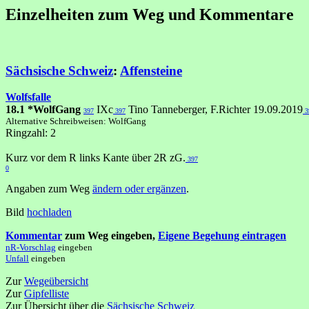
Einzelheiten zum Weg und Kommentare
Sächsische Schweiz
:
Affensteine
Wolfsfalle
18.1 *WolfGang
IXc
Tino Tanneberger, F.Richter 19.09.2019
397
397
3
Alternative Schreibweisen: WolfGang
Ringzahl: 2
Kurz vor dem R links Kante über 2R zG.
397
0
Angaben zum Weg
ändern oder ergänzen
.
Bild
hochladen
Kommentar
zum Weg eingeben,
Eigene Begehung eintragen
nR-Vorschlag
eingeben
Unfall
eingeben
Zur
Wegeübersicht
Zur
Gipfelliste
Zur Übersicht über die
Sächsische Schweiz