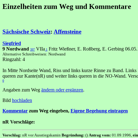
Einzelheiten zum Weg und Kommentare
Sächsische Schweiz
:
Affensteine
Siegfried
9 Nordwand
VIIa
Fritz Wießner, E. Roßberg, E. Gerbing 06.05
397
1
Alternative Schreibweisen: Nordwand
Ringzahl: 4
In Mitte Nordseite Wand, Riss und links kurze Rinne zu Band. Links
queren zur Kante(nR) und weiter links queren in die NO-Wand. Ver
0
Angaben zum Weg
ändern oder ergänzen
.
Bild
hochladen
Kommentar
zum Weg eingeben,
Eigene Begehung eintragen
nR Vorschläge:
Vorschlag:
nR vor Ausstiegskamin
Begründung:
()
Antrag vom:
01.09.1996,
ei