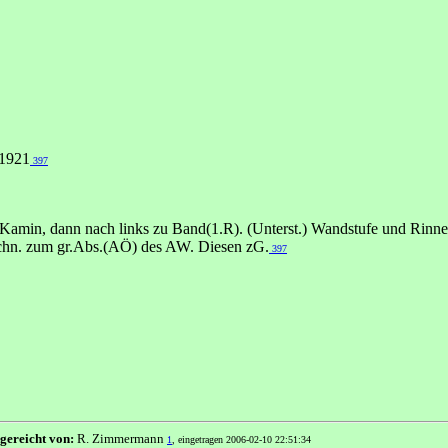
.1921
397
 Kamin, dann nach links zu Band(1.R). (Unterst.) Wandstufe und Rinne
schn. zum gr.Abs.(AÖ) des AW. Diesen zG.
397
ngereicht von:
R. Zimmermann
1
, eingetragen 2006-02-10 22:51:34