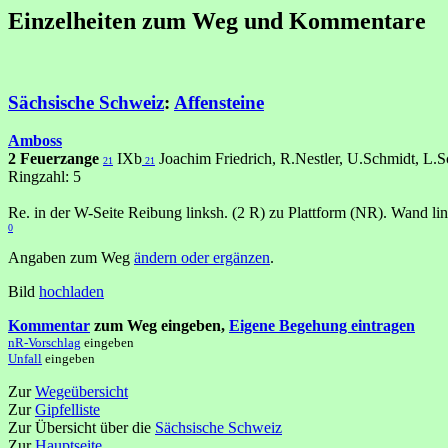
Einzelheiten zum Weg und Kommentare
Sächsische Schweiz
:
Affensteine
Amboss
2 Feuerzange
IXb
Joachim Friedrich, R.Nestler, U.Schmidt, L.S
21
21
Ringzahl: 5
Re. in der W-Seite Reibung linksh. (2 R) zu Plattform (NR). Wand l
0
Angaben zum Weg
ändern oder ergänzen
.
Bild
hochladen
Kommentar
zum Weg eingeben,
Eigene Begehung eintragen
nR-Vorschlag
eingeben
Unfall
eingeben
Zur
Wegeübersicht
Zur
Gipfelliste
Zur Übersicht über die
Sächsische Schweiz
Zur
Hauptseite