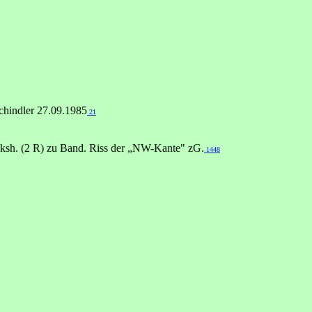
chindler 27.09.1985
21
inksh. (2 R) zu Band. Riss der „NW-Kante" zG.
1448