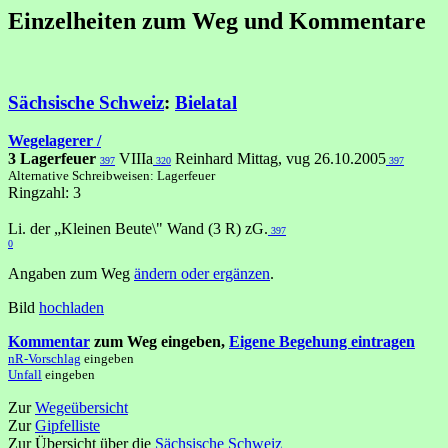
Einzelheiten zum Weg und Kommentare
Sächsische Schweiz
:
Bielatal
Wegelagerer /
3 Lagerfeuer
VIIIa
Reinhard Mittag, vug 26.10.2005
397
320
397
Alternative Schreibweisen: Lagerfeuer
Ringzahl: 3
Li. der „Kleinen Beute\" Wand (3 R) zG.
397
0
Angaben zum Weg
ändern oder ergänzen
.
Bild
hochladen
Kommentar
zum Weg eingeben,
Eigene Begehung eintragen
nR-Vorschlag
eingeben
Unfall
eingeben
Zur
Wegeübersicht
Zur
Gipfelliste
Zur Übersicht über die
Sächsische Schweiz