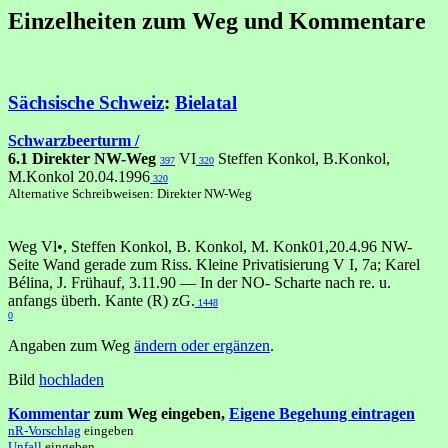
Einzelheiten zum Weg und Kommentare
Sächsische Schweiz
:
Bielatal
Schwarzbeerturm /
6.1 Direkter NW-Weg
VI
Steffen Konkol, B.Konkol,
397
320
M.Konkol 20.04.1996
320
Alternative Schreibweisen: Direkter NW-Weg
Weg Vl•, Steffen Konkol, B. Konkol, M. Konk01,20.4.96 NW-
Seite Wand gerade zum Riss. Kleine Privatisierung V I, 7a; Karel
Bélina, J. Frühauf, 3.11.90 — In der NO- Scharte nach re. u.
anfangs überh. Kante (R) zG.
1448
0
Angaben zum Weg
ändern oder ergänzen
.
Bild
hochladen
Kommentar
zum Weg eingeben,
Eigene Begehung eintragen
nR-Vorschlag
eingeben
Unfall
eingeben