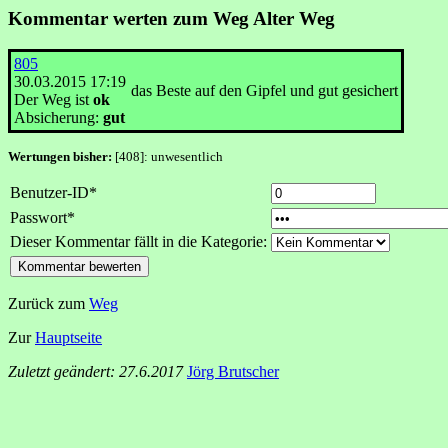
Kommentar werten zum Weg Alter Weg
805
30.03.2015 17:19
das Beste auf den Gipfel und gut gesichert
Der Weg ist
ok
Absicherung:
gut
Wertungen bisher:
[408]: unwesentlich
Benutzer-ID*
Passwort*
Dieser Kommentar fällt in die Kategorie:
Zurück zum
Weg
Zur
Hauptseite
Zuletzt geändert: 27.6.2017
Jörg Brutscher