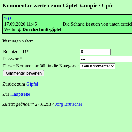
Kommentar werten zum Gipfel Vampir / Upír
793
17.09.2020 11:45
Die Scharte ist auch von unten erre
Wertung:
Durchschnittsgipfel
Wertungen bisher:
Benutzer-ID*
Passwort*
Dieser Kommentar fällt in die Kategorie:
Zurück zum
Gipfel
Zur
Hauptseite
Zuletzt geändert: 27.6.2017
Jörg Brutscher