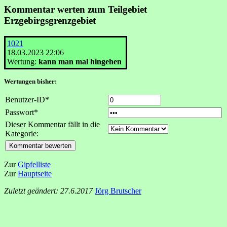
Kommentar werten zum Teilgebiet
Erzgebirgsgrenzgebiet
1021
18.03.2023 22:06
Wertung:
kann man mal hingehen
Wertungen bisher:
Benutzer-ID*
Passwort*
Dieser Kommentar fällt in die
Kategorie:
Zur
Gipfelliste
Zur
Hauptseite
Zuletzt geändert: 27.6.2017
Jörg Brutscher