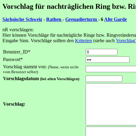
Vorschlag für nachträglichen Ring bzw. R
Sächsische Schweiz
-
Rathen
-
Grenadierturm
- 6
Alte Garde
nR vorschlagen:
Hier können Vorschläge für nachträgliche Ringe bzw. Ringveränderun
Eingabe Sinn. Vorschläge sollten den
Kriterien
(siehe auch
Vorschlag
Benutzer_ID*
Passwort*
Vorschlag stammt von:
(Name, wenn nicht
vom Benutzer selber)
Vorschlagsdatum
(bei alten Vorschlägen)
Vorschlag: