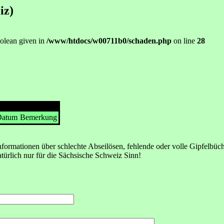
iz)
oolean given in
/www/htdocs/w00711b0/schaden.php
on line
28
 Datum
Bemerkung
formationen über schlechte Abseilösen, fehlende oder volle Gipfelbüc
atürlich nur für die Sächsische Schweiz Sinn!