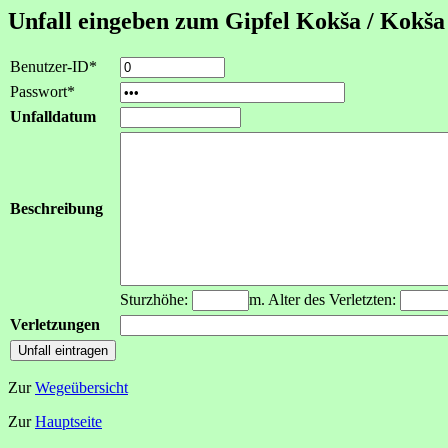
Unfall eingeben zum Gipfel Kokša / Kokša
Benutzer-ID*
Passwort*
Unfalldatum
Beschreibung
Sturzhöhe:
m. Alter des Verletzten:
Verletzungen
Zur
Wegeübersicht
Zur
Hauptseite