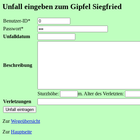
Unfall eingeben zum Gipfel Siegfried
Benutzer-ID*
Passwort*
Unfalldatum
Beschreibung
Sturzhöhe:
m. Alter des Verletzten:
Verletzungen
Zur
Wegeübersicht
Zur
Hauptseite