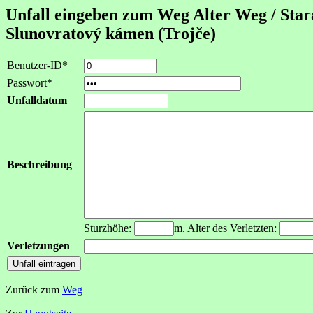
Unfall eingeben zum Weg Alter Weg / Stará
Slunovratový kámen (Trojče)
Benutzer-ID*
Passwort*
Unfalldatum
Beschreibung
Sturzhöhe:
m. Alter des Verletzten:
Verletzungen
Zurück zum
Weg