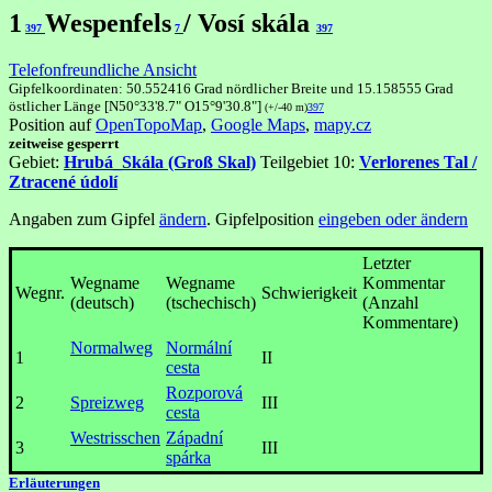
1
Wespenfels
/ Vosí skála
397
7
397
Telefonfreundliche Ansicht
Gipfelkoordinaten: 50.552416 Grad nördlicher Breite und 15.158555 Grad
östlicher Länge [N50°33'8.7" O15°9'30.8"]
(+/-40 m)
397
Position auf
OpenTopoMap
,
Google Maps
,
mapy.cz
zeitweise gesperrt
Gebiet:
Hrubá_Skála (Groß Skal)
Teilgebiet 10:
Verlorenes Tal /
Ztracené údolí
Angaben zum Gipfel
ändern
. Gipfelposition
eingeben oder ändern
Letzter
Wegname
Wegname
Kommentar
Wegnr.
Schwierigkeit
(deutsch)
(tschechisch)
(Anzahl
Kommentare)
Normalweg
Normální
1
II
cesta
Rozporová
2
Spreizweg
III
cesta
Westrisschen
Západní
3
III
spárka
Erläuterungen