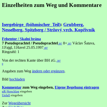
Einzelheiten zum Weg und Kommentare
Isergebirge_(böhmischer_Teil)
:
Grubberg,
Nesselberg, Spitzberg / Stržový vrch, Kopřivník
Felsentor / Skalní brána
7 Pseudoprachtel / Pseudoprachtel
8+
Václav Šatava,
397
397
J.Fajgl, J.Havel 25.05.1997
397
Ringzahl: 1
Von der rechten Kante über BH zG.
397
0
Angaben zum Weg
ändern oder ergänzen
.
Bild
hochladen
Kommentar
zum Weg eingeben,
Eigene Begehung eintragen
nR-Vorschlag
eingeben
Unfall
eingeben
Zur
Wegeübersicht