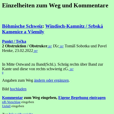
Einzelheiten zum Weg und Kommentare
Böhmische Schweiz
:
Windisch-Kamnitz / Srbská
Kamenice a Všemily
Punkt / Tečka
2 Obstruktion / Obstrukce
IXc
Tomáš Sobotka und Pavel
397
397
Henke, 23.02.2022
397
In Mitte Ostwand zu Band(Schl.). Schräg rechts über Band zur
Kante und diese von rechts schwierig zG.
397
0
Angaben zum Weg
ändern oder ergänzen
.
Bild
hochladen
Kommentar
zum Weg eingeben,
Eigene Begehung eintragen
nR-Vorschlag
eingeben
Unfall
eingeben