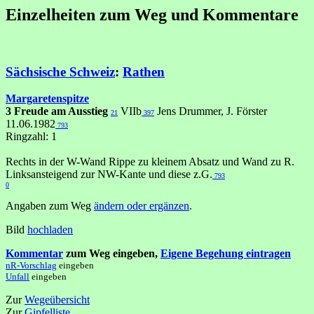
Einzelheiten zum Weg und Kommentare
Sächsische Schweiz
:
Rathen
Margaretenspitze
3 Freude am Ausstieg
VIIb
Jens Drummer, J. Förster
21
397
11.06.1982
793
Ringzahl: 1
Rechts in der W-Wand Rippe zu kleinem Absatz und Wand zu R.
Linksansteigend zur NW-Kante und diese z.G.
793
0
Angaben zum Weg
ändern oder ergänzen
.
Bild
hochladen
Kommentar
zum Weg eingeben,
Eigene Begehung eintragen
nR-Vorschlag
eingeben
Unfall
eingeben
Zur
Wegeübersicht
Zur
Gipfelliste