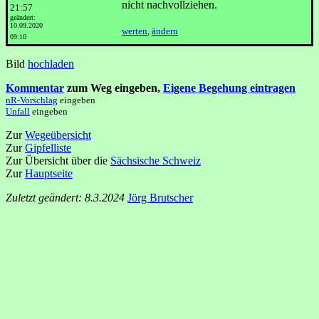
nicht nachvollziehen.
21:57
geändert:
10.09.2020
werten
,
ändern
09:10
Bild
hochladen
Kommentar
zum Weg eingeben,
Eigene Begehung eintragen
nR-Vorschlag
eingeben
Unfall
eingeben
Zur
Wegeübersicht
Zur
Gipfelliste
Zur Übersicht über die
Sächsische Schweiz
Zur
Hauptseite
Zuletzt geändert: 8.3.2024
Jörg Brutscher