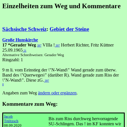
Einzelheiten zum Weg und Kommentare
Sächsische Schweiz
:
Gebiet der Steine
Große Hunskirche
17 *Gerader Weg
VIIIa !
Herbert Richter, Fritz Küttner
397
397
25.09.1965
21
Alternative Schreibweisen: Gerader Weg
Ringzahl: 1
9 m li. vom Eeinstieg der \"N-Wand\" Wand gerade zum überw.
Band des \"Querweges\" (darüber R). Wand gerade zum Riss der
\"N-Wand\". Diese zG.
397
0
Angaben zum Weg
ändern oder ergänzen
.
Kommentare zum Weg:
Jacob
Bis zum Riss durchweg hervorragende
Trültzsch
SU-Schlingen. Das ! im KF konnten wir
08.09.2020