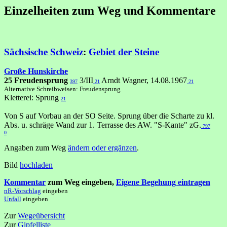
Einzelheiten zum Weg und Kommentare
Sächsische Schweiz
:
Gebiet der Steine
Große Hunskirche
25 Freudensprung
3/III
Arndt Wagner, 14.08.1967
397
21
21
Alternative Schreibweisen: Freudensprung
Kletterei: Sprung
21
Von S auf Vorbau an der SO Seite. Sprung über die Scharte zu kl.
Abs. u. schräge Wand zur 1. Terrasse des AW. "S-Kante" zG.
797
0
Angaben zum Weg
ändern oder ergänzen
.
Bild
hochladen
Kommentar
zum Weg eingeben,
Eigene Begehung eintragen
nR-Vorschlag
eingeben
Unfall
eingeben
Zur
Wegeübersicht
Zur
Gipfelliste