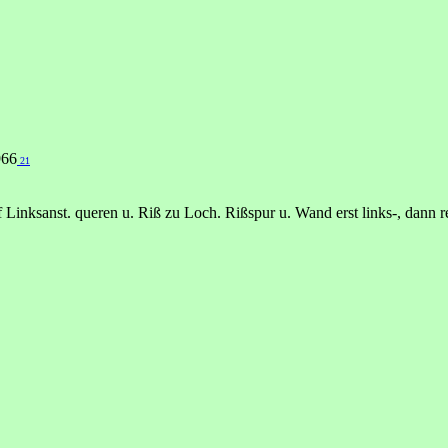
966
21
 Linksanst. queren u. Riß zu Loch. Rißspur u. Wand erst links-, dann 