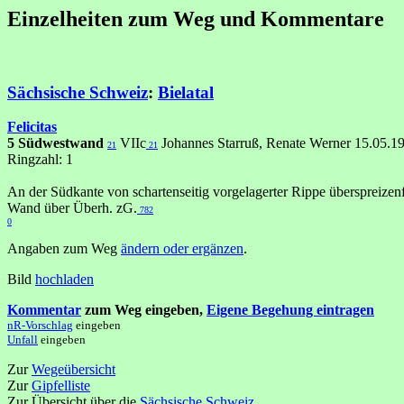
Einzelheiten zum Weg und Kommentare
Sächsische Schweiz
:
Bielatal
Felicitas
5 Südwestwand
VIIc
Johannes Starruß, Renate Werner 15.05.1
21
21
Ringzahl: 1
An der Südkante von schartenseitig vorgelagerter Rippe überspreizenf
Wand über Überh. zG.
782
0
Angaben zum Weg
ändern oder ergänzen
.
Bild
hochladen
Kommentar
zum Weg eingeben,
Eigene Begehung eintragen
nR-Vorschlag
eingeben
Unfall
eingeben
Zur
Wegeübersicht
Zur
Gipfelliste
Zur Übersicht über die
Sächsische Schweiz