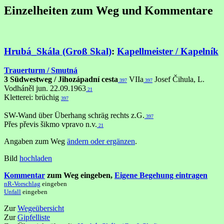
Einzelheiten zum Weg und Kommentare
Hrubá_Skála (Groß Skal)
:
Kapellmeister / Kapelník
Trauerturm / Smutná
3 Südwestweg / Jihozápadní cesta
VIIa
Josef Čihula, L.
397
397
Vodháněl jun. 22.09.1963
21
Kletterei: brüchig
397
SW-Wand über Überhang schräg rechts z.G.
397
Přes převis šikmo vpravo n.v.
21
Angaben zum Weg
ändern oder ergänzen
.
Bild
hochladen
Kommentar
zum Weg eingeben,
Eigene Begehung eintragen
nR-Vorschlag
eingeben
Unfall
eingeben
Zur
Wegeübersicht
Zur
Gipfelliste