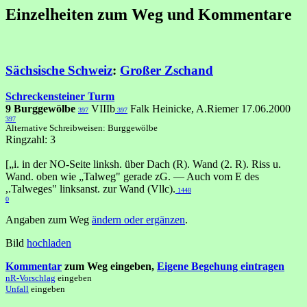
Einzelheiten zum Weg und Kommentare
Sächsische Schweiz
:
Großer Zschand
Schreckensteiner Turm
9 Burggewölbe
VIIIb
Falk Heinicke, A.Riemer 17.06.2000
397
397
397
Alternative Schreibweisen: Burggewölbe
Ringzahl: 3
[„i. in der NO-Seite linksh. über Dach (R). Wand (2. R). Riss u.
Wand. oben wie „Talweg" gerade zG. — Auch vom E des
,.Talweges" linksanst. zur Wand (Vllc).
1448
0
Angaben zum Weg
ändern oder ergänzen
.
Bild
hochladen
Kommentar
zum Weg eingeben,
Eigene Begehung eintragen
nR-Vorschlag
eingeben
Unfall
eingeben