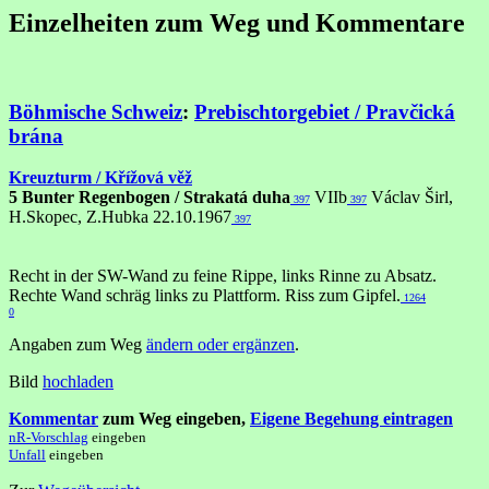
Einzelheiten zum Weg und Kommentare
Böhmische Schweiz
:
Prebischtorgebiet / Pravčická
brána
Kreuzturm / Křížová věž
5 Bunter Regenbogen / Strakatá duha
VIIb
Václav Širl,
397
397
H.Skopec, Z.Hubka 22.10.1967
397
Recht in der SW-Wand zu feine Rippe, links Rinne zu Absatz.
Rechte Wand schräg links zu Plattform. Riss zum Gipfel.
1264
0
Angaben zum Weg
ändern oder ergänzen
.
Bild
hochladen
Kommentar
zum Weg eingeben,
Eigene Begehung eintragen
nR-Vorschlag
eingeben
Unfall
eingeben