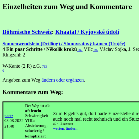
Einzelheiten zum Weg und Kommentare
Böhmische Schweiz
:
Khaatal / Kyjovské údolí
Sonnenwendstein (Drilling) / Slunovratový kámen (Trojče)
4 Ein paar Schritte / Několik kroků
VIIc
Václav Sojka, J. Se
397
397
Ringzahl: 2
W-Kante (2 R) z.G.
793
0
Angaben zum Weg
ändern oder ergänzen
.
Kommentare zum Weg:
Der Weg ist
ok
oft feucht
Zum R gehts gut, dort harte Einzelstelle di
paetz
Schwierigkeit:
auch noch mal recht technisch und ein St
08.08.2022
VIIIa
af, 4. Begehung
Absicherung:
21:48
werten
,
ändern
schwierig /
kompliziert