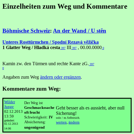
Einzelheiten zum Weg und Kommentare
Böhmische Schweiz
:
An der Wand / U stěn
Unteres Rosttürmchen / Spodní Rezavá věžička
1 Glatter Weg / Hladká cesta
III
, 00.00.0000
397
397
0
Kamin zw. den Türmen und rechte Kante zG.
397
0
Angaben zum Weg
ändern oder ergänzen
.
Kommentare zum Weg:
Wilder
Der Weg ist
Junge
Geschmackssache
Geht besser als es aussieht, aber null
02.12.2013
oft feucht
Sicherung!
13:59
Schwierigkeit:
IV
solo / m.Selbstsich.
geändert:
Absicherung:
werten
,
ändern
02.12.2013
ungenügend
14:06