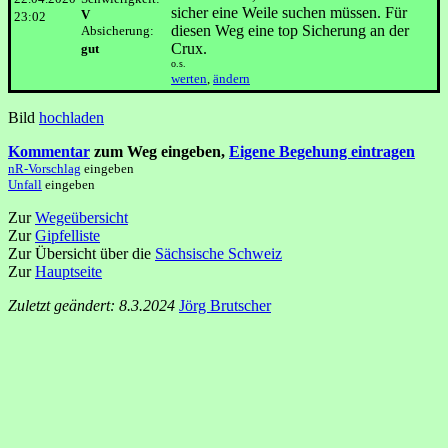
sicher eine Weile suchen müssen. Für
V
23:02
diesen Weg eine top Sicherung an der
Absicherung:
Crux.
gut
o.s.
werten
,
ändern
Bild
hochladen
Kommentar
zum Weg eingeben,
Eigene Begehung eintragen
nR-Vorschlag
eingeben
Unfall
eingeben
Zur
Wegeübersicht
Zur
Gipfelliste
Zur Übersicht über die
Sächsische Schweiz
Zur
Hauptseite
Zuletzt geändert: 8.3.2024
Jörg Brutscher