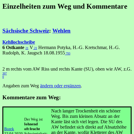
Einzelheiten zum Weg und Kommentare
Sächsische Schweiz
:
Wehlen
Kehllochscheibe
6 Ostkante
V
Hermann Potyka, H.-G. Kretschmar, H.-G.
21
21
Rudolph, K. Jaugsch 18.08.1955
793
2 m rechts vom AW Riss und rechts Kante (SU), oben wie AW, z.G.
397
0
Angaben zum Weg
ändern oder ergänzen
.
Kommentare zum Weg:
Nach langer Trockenheit ein schöner
Weg. Bis zum kleinen Absatz an der
Der Weg ist
Kante läst sich viel legen. Die SU des
lohnend
AW befindet sich direkt auf Absatzhöhe
Borek
oft feucht
an der Kante, wofür Kletterer des AW
22.04.2020
Schwierigkeit: