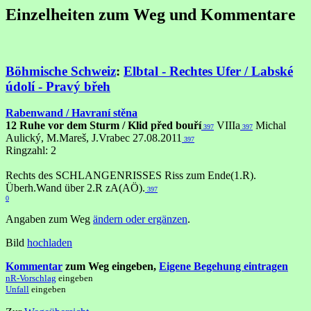
Einzelheiten zum Weg und Kommentare
Böhmische Schweiz
:
Elbtal - Rechtes Ufer / Labské
údolí - Pravý břeh
Rabenwand / Havraní stěna
12 Ruhe vor dem Sturm / Klid před bouří
VIIIa
Michal
397
397
Aulický, M.Mareš, J.Vrabec 27.08.2011
397
Ringzahl: 2
Rechts des SCHLANGENRISSES Riss zum Ende(1.R).
Überh.Wand über 2.R zA(AÖ).
397
0
Angaben zum Weg
ändern oder ergänzen
.
Bild
hochladen
Kommentar
zum Weg eingeben,
Eigene Begehung eintragen
nR-Vorschlag
eingeben
Unfall
eingeben