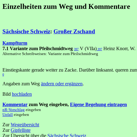
Einzelheiten zum Weg und Kommentare
Sächsische Schweiz
:
Großer Zschand
Kampfturm
7.1 Variante zum Pfeilschmidtweg
V (VIIa)
Heinz Knorr, W. 
397
397
Alternative Schreibweisen: Variante zum Pfeilschmidtweg
Einstiegskante gerade weiter zu Zacke. Darüber linksanst. queren z
0
Angaben zum Weg
ändern oder ergänzen
.
Bild
hochladen
Kommentar
zum Weg eingeben,
Eigene Begehung eintragen
nR-Vorschlag
eingeben
Unfall
eingeben
Zur
Wegeübersicht
Zur
Gipfelliste
Zur Übersicht über die
Sächsische Schweiz