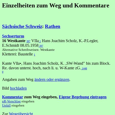
Einzelheiten zum Weg und Kommentare
Sächsische Schweiz
:
Rathen
Sechserturm
16 Westkante
VIIa
Hans Joachim Scholz, K.-P.Legler,
397
1
E.Schmidt 08.05.1958
397
Alternative Schreibweisen: Westkante
Kletterei: Baustelle
1
Kante Vlla•, Hans Joachim Scholz, K. ,SW-Wand" bis zum Block.
Re. davon unterst. hoch, nach li. u. W-Kante zG.
1448
0
Angaben zum Weg
ändern oder ergänzen
.
Bild
hochladen
Kommentar
zum Weg eingeben,
Eigene Begehung eintragen
nR-Vorschlag
eingeben
Unfall
eingeben
Zur
Wegeübersicht