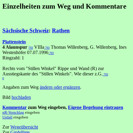
Einzelheiten zum Weg und Kommentare
Sächsische Schweiz
:
Rathen
Plattenstein
4 Alaunspur
VIIIa
Thomas Willenberg, G. Willenberg, Ines
793
793
Westenhöfer 07.07.1996
793
Ringzahl: 1
Rechts vom "Stillen Winkel" Rippe und Wand (R) zur
Ausstiegskante des "Stillen Winkels". Wie dieser z.G.
793
0
Angaben zum Weg
ändern oder ergänzen
.
Bild
hochladen
Kommentar
zum Weg eingeben,
Eigene Begehung eintragen
nR-Vorschlag
eingeben
Unfall
eingeben
Zur
Wegeübersicht
Zur
Gipfelliste