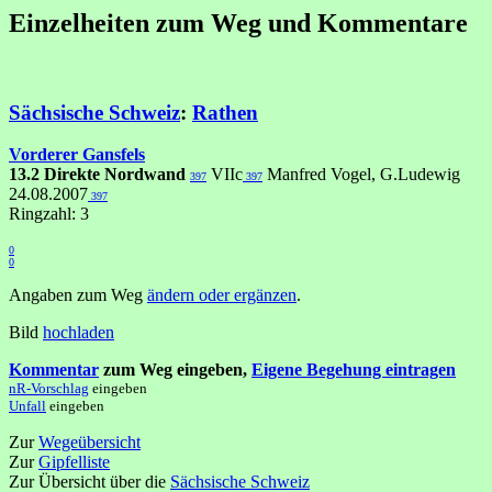
Einzelheiten zum Weg und Kommentare
Sächsische Schweiz
:
Rathen
Vorderer Gansfels
13.2 Direkte Nordwand
VIIc
Manfred Vogel, G.Ludewig
397
397
24.08.2007
397
Ringzahl: 3
0
0
Angaben zum Weg
ändern oder ergänzen
.
Bild
hochladen
Kommentar
zum Weg eingeben,
Eigene Begehung eintragen
nR-Vorschlag
eingeben
Unfall
eingeben
Zur
Wegeübersicht
Zur
Gipfelliste
Zur Übersicht über die
Sächsische Schweiz