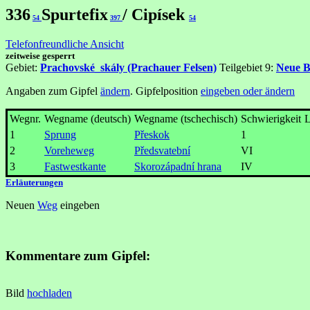
336
Spurtefix
/ Cipísek
54
397
54
Telefonfreundliche Ansicht
zeitweise gesperrt
Gebiet:
Prachovské_skály (Prachauer Felsen)
Teilgebiet 9:
Neue B
Angaben zum Gipfel
ändern
. Gipfelposition
eingeben oder ändern
Wegnr.
Wegname (deutsch)
Wegname (tschechisch)
Schwierigkeit
L
1
Sprung
Přeskok
1
2
Voreheweg
Předsvatební
VI
3
Fastwestkante
Skorozápadní hrana
IV
Erläuterungen
Neuen
Weg
eingeben
Kommentare zum Gipfel:
Bild
hochladen