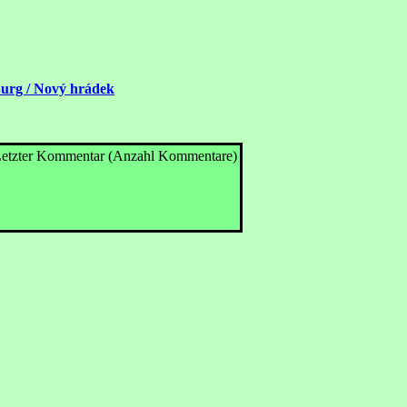
urg / Nový hrádek
etzter Kommentar (Anzahl Kommentare)