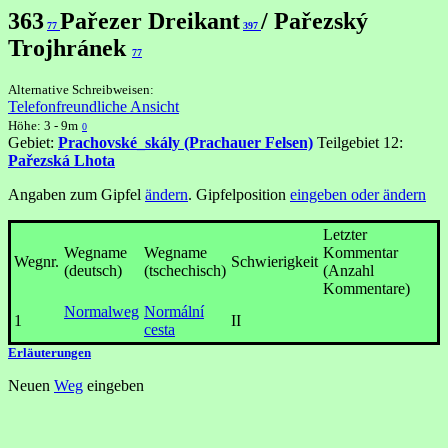
363
Pařezer Dreikant
/ Pařezský
77
397
Trojhránek
77
Alternative Schreibweisen:
Telefonfreundliche Ansicht
Höhe: 3 - 9m
0
Gebiet:
Prachovské_skály (Prachauer Felsen)
Teilgebiet 12:
Pařezská Lhota
Angaben zum Gipfel
ändern
. Gipfelposition
eingeben oder ändern
Letzter
Wegname
Wegname
Kommentar
Wegnr.
Schwierigkeit
(deutsch)
(tschechisch)
(Anzahl
Kommentare)
Normalweg
Normální
1
II
cesta
Erläuterungen
Neuen
Weg
eingeben