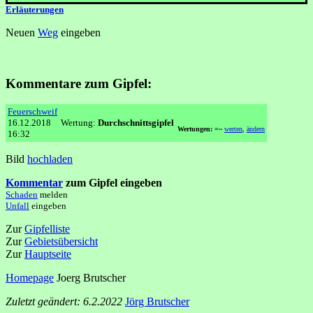
Erläuterungen
Neuen
Weg
eingeben
Kommentare zum Gipfel:
Feuerschweif
16.12.2018
Wertung:
Durchschnittsgipfel
Wertungen: =~
werten
,
ändern
16:32
Bild
hochladen
Kommentar
zum Gipfel eingeben
Schaden
melden
Unfall
eingeben
Zur
Gipfelliste
Zur
Gebietsübersicht
Zur
Hauptseite
Homepage
Joerg Brutscher
Zuletzt geändert: 6.2.2022
Jörg Brutscher