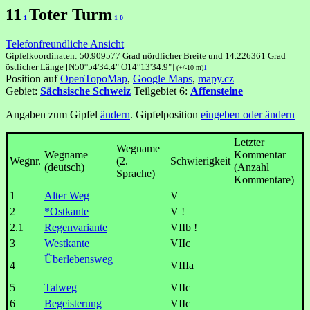
11
Toter Turm
1
1
0
Telefonfreundliche Ansicht
Gipfelkoordinaten: 50.909577 Grad nördlicher Breite und 14.226361 Grad
östlicher Länge [N50°54'34.4" O14°13'34.9"]
(+/-10 m)
1
Position auf
OpenTopoMap
,
Google Maps
,
mapy.cz
Gebiet:
Sächsische Schweiz
Teilgebiet 6:
Affensteine
Angaben zum Gipfel
ändern
. Gipfelposition
eingeben oder ändern
Letzter
Wegname
Wegname
Kommentar
Wegnr.
(2.
Schwierigkeit
(deutsch)
(Anzahl
Sprache)
Kommentare)
1
Alter Weg
V
2
*Ostkante
V !
2.1
Regenvariante
VIIb !
3
Westkante
VIIc
Überlebensweg
4
VIIIa
5
Talweg
VIIc
6
Begeisterung
VIIc