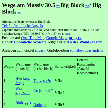
Wege am Massiv 30.5
Big Block
/ Big
397
397
Block
397
Alternative Schreibweisen: Big Blok
Telefonfreundliche Ansicht
Gipfelkoordinaten: 50.777638 Grad nördlicher Breite und 14.067111 Grad
östlicher Länge [N50°46'39.5" O14°4'1.5"]
(+/-40 m)
397
Position auf
OpenTopoMap
,
Google Maps
,
mapy.cz
Gebiet:
Böhmische Schweiz
Teilgebiet 4:
An der Wand / U stěn
Angaben zum Gipfel
ändern
. Gipfelposition
eingeben oder ändern
Letzter
Wegname
Wegname
Kommentar
Wegnr.
Schwierigkeit
(deutsch)
(tschechisch)
(Anzahl
Kommentare)
Hier lang,
1
Tudy, seržo
VIIa
Serge
Was
Co jsi říkal ?
2
sagtest du
VIIa !
?
Biobagger
3
Biobagr
VIIb !