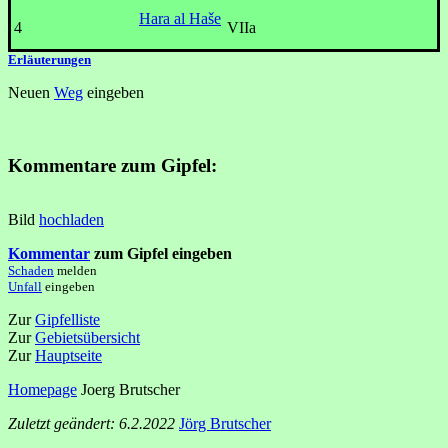
Hara al Haše
4
VIIa
Erläuterungen
Neuen
Weg
eingeben
Kommentare zum Gipfel:
Bild
hochladen
Kommentar
zum Gipfel eingeben
Schaden
melden
Unfall
eingeben
Zur
Gipfelliste
Zur
Gebietsübersicht
Zur
Hauptseite
Homepage
Joerg Brutscher
Zuletzt geändert: 6.2.2022
Jörg Brutscher