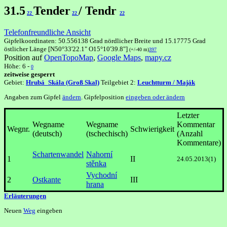
31.5
Tender
/ Tendr
22
22
22
Telefonfreundliche Ansicht
Gipfelkoordinaten: 50.556138 Grad nördlicher Breite und 15.17775 Grad
östlicher Länge [N50°33'22.1" O15°10'39.8"]
(+/-40 m)
397
Position auf
OpenTopoMap
,
Google Maps
,
mapy.cz
Höhe: 6 -
0
zeitweise gesperrt
Gebiet:
Hrubá_Skála (Groß Skal)
Teilgebiet 2:
Leuchtturm / Maják
Angaben zum Gipfel
ändern
. Gipfelposition
eingeben oder ändern
Letzter
Wegname
Wegname
Kommentar
Wegnr.
Schwierigkeit
(deutsch)
(tschechisch)
(Anzahl
Kommentare)
Schartenwandel
Nahorní
1
II
24.05.2013(1)
stěnka
Vychodní
2
Ostkante
III
hrana
Erläuterungen
Neuen
Weg
eingeben