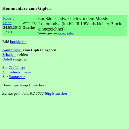
Kommentare zum Gipfel:
Robert
6m-Säule südwestlich vor dem Massiv
Hahn
Wertung:
Lokomotiva (im Klefü 1998 als kleiner Block
24.05.2013
Quacke
eingezeichnet).
12:01
Wertungen: =~
werten
,
ändern
Bild
hochladen
Kommentar
zum Gipfel eingeben
Schaden
melden
Unfall
eingeben
Zur
Gipfelliste
Zur
Gebietsübersicht
Zur
Hauptseite
Homepage
Joerg Brutscher
Zuletzt geändert: 6.2.2022
Jörg Brutscher