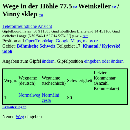
Wege in der Höhle 77.5
Weinkeller
/
397
397
Vinný sklep
397
Telefonfreundliche Ansicht
Gipfelkoordinaten: 50.911583 Grad nördlicher Breite und 14.451166 Grad
östlicher Länge [N50°54'41.6" O14°27'4.2"]
(+/-40 m)
397
Position auf
OpenTopoMap
,
Google Maps
,
mapy.cz
Gebiet:
Böhmische Schweiz
Teilgebiet 17:
Khaatal / Kyjovské
údolí
Angaben zum Gipfel
ändern
. Gipfelposition
eingeben oder ändern
Letzter
Wegname
Wegname
Kommentar
Wegnr.
Schwierigkeit
(deutsch)
(tschechisch)
(Anzahl
Kommentare)
Normalweg
Normální
1
S0
cesta
Erläuterungen
Neuen
Weg
eingeben