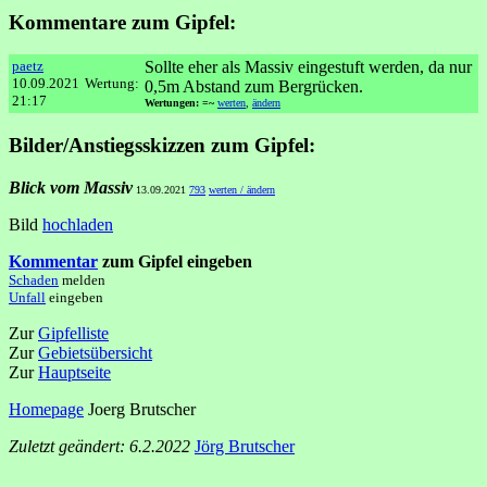
Kommentare zum Gipfel:
paetz
Sollte eher als Massiv eingestuft werden, da nur
10.09.2021
Wertung:
0,5m Abstand zum Bergrücken.
21:17
Wertungen: =~
werten
,
ändern
Bilder/Anstiegsskizzen zum Gipfel:
Blick vom Massiv
13.09.2021
793
werten / ändern
Bild
hochladen
Kommentar
zum Gipfel eingeben
Schaden
melden
Unfall
eingeben
Zur
Gipfelliste
Zur
Gebietsübersicht
Zur
Hauptseite
Homepage
Joerg Brutscher
Zuletzt geändert: 6.2.2022
Jörg Brutscher