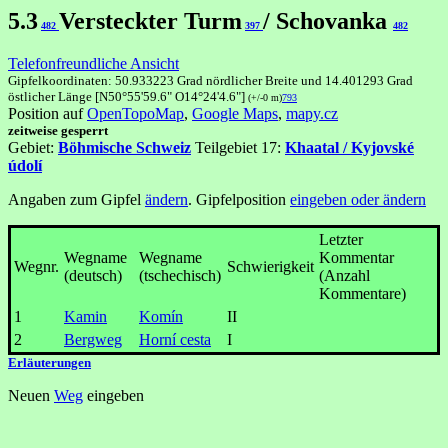
5.3
Versteckter Turm
/ Schovanka
482
397
482
Telefonfreundliche Ansicht
Gipfelkoordinaten: 50.933223 Grad nördlicher Breite und 14.401293 Grad
östlicher Länge [N50°55'59.6" O14°24'4.6"]
(+/-0 m)
793
Position auf
OpenTopoMap
,
Google Maps
,
mapy.cz
zeitweise gesperrt
Gebiet:
Böhmische Schweiz
Teilgebiet 17:
Khaatal / Kyjovské
údolí
Angaben zum Gipfel
ändern
. Gipfelposition
eingeben oder ändern
Letzter
Wegname
Wegname
Kommentar
Wegnr.
Schwierigkeit
(deutsch)
(tschechisch)
(Anzahl
Kommentare)
1
Kamin
Komín
II
2
Bergweg
Horní cesta
I
Erläuterungen
Neuen
Weg
eingeben