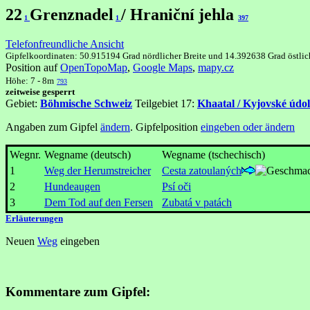
22
Grenznadel
/ Hraniční jehla
1
1
397
Telefonfreundliche Ansicht
Gipfelkoordinaten: 50.915194 Grad nördlicher Breite und 14.392638 Grad östli
Position auf
OpenTopoMap
,
Google Maps
,
mapy.cz
Höhe: 7 - 8m
793
zeitweise gesperrt
Gebiet:
Böhmische Schweiz
Teilgebiet 17:
Khaatal / Kyjovské údol
Angaben zum Gipfel
ändern
. Gipfelposition
eingeben oder ändern
Wegnr.
Wegname (deutsch)
Wegname (tschechisch)
1
Weg der Herumstreicher
Cesta zatoulaných
2
Hundeaugen
Psí oči
3
Dem Tod auf den Fersen
Zubatá v patách
Erläuterungen
Neuen
Weg
eingeben
Kommentare zum Gipfel: