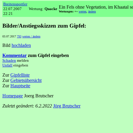
Breitensportler
Ein Fels ohne Vegetation, im Khaatal se
22.07.2007
Wertung:
Quacke
Wertungen: =~
werten
,
ändern
22:21
Bilder/Anstiegsskizzen zum Gipfel:
03.07.2017
793
werten / ändern
Bild
hochladen
Kommentar
zum Gipfel eingeben
Schaden
melden
Unfall
eingeben
Zur
Gipfelliste
Zur
Gebietsübersicht
Zur
Hauptseite
Homepage
Joerg Brutscher
Zuletzt geändert: 6.2.2022
Jörg Brutscher