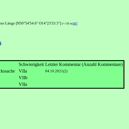
cher Länge [N50°54'54.6" O14°23'33.5"]
(+/-50 m)
397
í
Schwierigkeit
Letzter Kommentar (Anzahl Kommentare)
VIIa
04.10.2021(2)
VIIb
VIIa