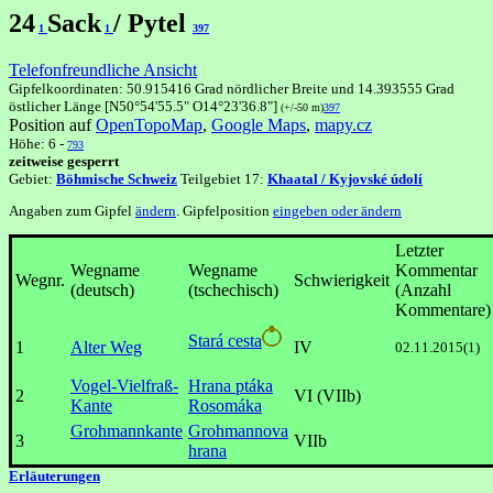
24
Sack
/ Pytel
1
1
397
Telefonfreundliche Ansicht
Gipfelkoordinaten: 50.915416 Grad nördlicher Breite und 14.393555 Grad
östlicher Länge [N50°54'55.5" O14°23'36.8"]
(+/-50 m)
397
Position auf
OpenTopoMap
,
Google Maps
,
mapy.cz
Höhe: 6 -
793
zeitweise gesperrt
Gebiet:
Böhmische Schweiz
Teilgebiet 17:
Khaatal / Kyjovské údolí
Angaben zum Gipfel
ändern
. Gipfelposition
eingeben oder ändern
Letzter
Wegname
Wegname
Kommentar
Wegnr.
Schwierigkeit
(deutsch)
(tschechisch)
(Anzahl
Kommentare)
Stará cesta
1
Alter Weg
IV
02.11.2015(1)
Vogel-Vielfraß-
Hrana ptáka
2
VI (VIIb)
Kante
Rosomáka
Grohmannkante
Grohmannova
3
VIIb
hrana
Erläuterungen