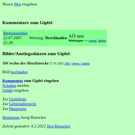
Neuen
Weg
eingeben
Kommentare zum Gipfel:
Breitensportler
AÖ neu
22.07.2007
Wertung:
Dreckhaufen
Wertungen: =~
werten
,
ändern
22:29
Bilder/Anstiegsskizzen zum Gipfel:
AW rechts der Abseilstrecke
27.01.2025
1007
werten / ändern
Bild
hochladen
Kommentar
zum Gipfel eingeben
Schaden
melden
Unfall
eingeben
Zur
Gipfelliste
Zur
Gebietsübersicht
Zur
Hauptseite
Homepage
Joerg Brutscher
Zuletzt geändert: 6.2.2022
Jörg Brutscher