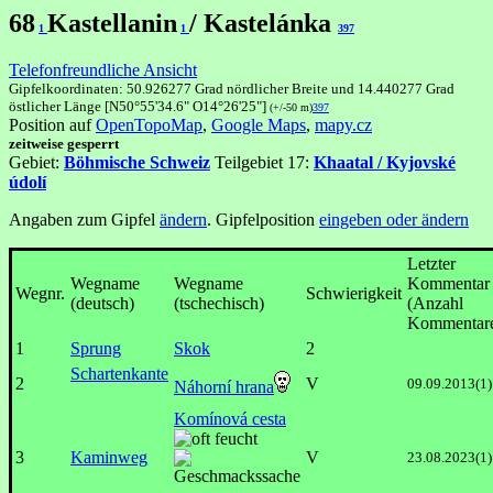
68
Kastellanin
/ Kastelánka
1
1
397
Telefonfreundliche Ansicht
Gipfelkoordinaten: 50.926277 Grad nördlicher Breite und 14.440277 Grad
östlicher Länge [N50°55'34.6" O14°26'25"]
(+/-50 m)
397
Position auf
OpenTopoMap
,
Google Maps
,
mapy.cz
zeitweise gesperrt
Gebiet:
Böhmische Schweiz
Teilgebiet 17:
Khaatal / Kyjovské
údolí
Angaben zum Gipfel
ändern
. Gipfelposition
eingeben oder ändern
Letzter
Wegname
Wegname
Kommentar
Wegnr.
Schwierigkeit
(deutsch)
(tschechisch)
(Anzahl
Kommentar
1
Sprung
Skok
2
Schartenkante
2
V
09.09.2013(1
Náhorní hrana
Komínová cesta
3
Kaminweg
V
23.08.2023(1