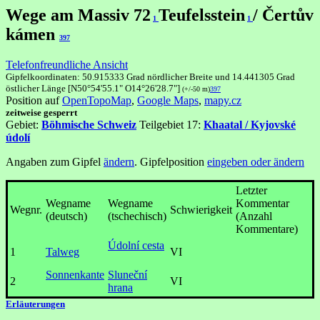
Wege am Massiv 72
Teufelsstein
/ Čertův
1
1
kámen
397
Telefonfreundliche Ansicht
Gipfelkoordinaten: 50.915333 Grad nördlicher Breite und 14.441305 Grad
östlicher Länge [N50°54'55.1" O14°26'28.7"]
(+/-50 m)
397
Position auf
OpenTopoMap
,
Google Maps
,
mapy.cz
zeitweise gesperrt
Gebiet:
Böhmische Schweiz
Teilgebiet 17:
Khaatal / Kyjovské
údolí
Angaben zum Gipfel
ändern
. Gipfelposition
eingeben oder ändern
Letzter
Wegname
Wegname
Kommentar
Wegnr.
Schwierigkeit
(deutsch)
(tschechisch)
(Anzahl
Kommentare)
Údolní cesta
1
Talweg
VI
Sonnenkante
Sluneční
2
VI
hrana
Erläuterungen