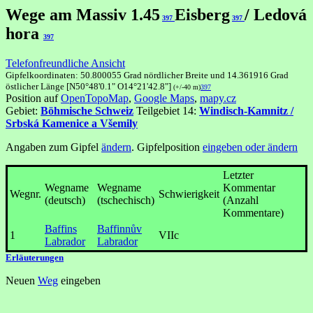
Wege am Massiv 1.45
Eisberg
/ Ledová
397
397
hora
397
Telefonfreundliche Ansicht
Gipfelkoordinaten: 50.800055 Grad nördlicher Breite und 14.361916 Grad
östlicher Länge [N50°48'0.1" O14°21'42.8"]
(+/-40 m)
397
Position auf
OpenTopoMap
,
Google Maps
,
mapy.cz
Gebiet:
Böhmische Schweiz
Teilgebiet 14:
Windisch-Kamnitz /
Srbská Kamenice a Všemily
Angaben zum Gipfel
ändern
. Gipfelposition
eingeben oder ändern
Letzter
Wegname
Wegname
Kommentar
Wegnr.
Schwierigkeit
(deutsch)
(tschechisch)
(Anzahl
Kommentare)
Baffins
Baffinnův
1
VIIc
Labrador
Labrador
Erläuterungen
Neuen
Weg
eingeben