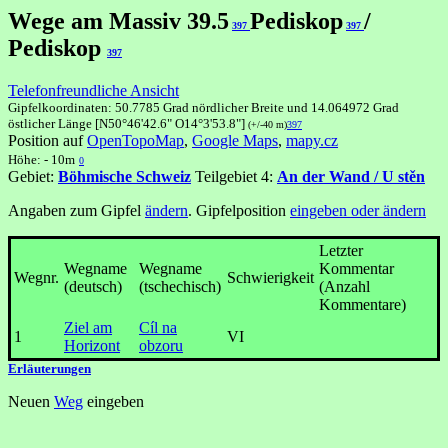
Wege am Massiv 39.5
Pediskop
/
397
397
Pediskop
397
Telefonfreundliche Ansicht
Gipfelkoordinaten: 50.7785 Grad nördlicher Breite und 14.064972 Grad
östlicher Länge [N50°46'42.6" O14°3'53.8"]
(+/-40 m)
397
Position auf
OpenTopoMap
,
Google Maps
,
mapy.cz
Höhe: - 10m
0
Gebiet:
Böhmische Schweiz
Teilgebiet 4:
An der Wand / U stěn
Angaben zum Gipfel
ändern
. Gipfelposition
eingeben oder ändern
Letzter
Wegname
Wegname
Kommentar
Wegnr.
Schwierigkeit
(deutsch)
(tschechisch)
(Anzahl
Kommentare)
Ziel am
Cíl na
1
VI
Horizont
obzoru
Erläuterungen
Neuen
Weg
eingeben