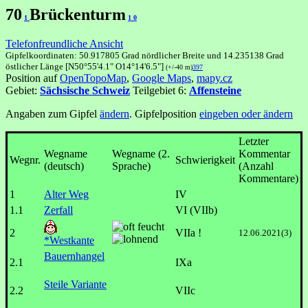
70
Brückenturm
1
1
0
Telefonfreundliche Ansicht
Gipfelkoordinaten: 50.917805 Grad nördlicher Breite und 14.235138 Grad
östlicher Länge [N50°55'4.1" O14°14'6.5"]
(+/-40 m)
397
Position auf
OpenTopoMap
,
Google Maps
,
mapy.cz
Gebiet:
Sächsische Schweiz
Teilgebiet 6:
Affensteine
Angaben zum Gipfel
ändern
. Gipfelposition
eingeben oder ändern
Letzter
Wegname
Wegname (2.
Kommentar
Wegnr.
Schwierigkeit
(deutsch)
Sprache)
(Anzahl
Kommentare)
1
Alter Weg
IV
1.1
Zerfall
VI (VIIb)
2
VIIa !
12.06.2021(3)
*Westkante
Bauernhangel
2.1
IXa
Steile Variante
2.2
VIIc