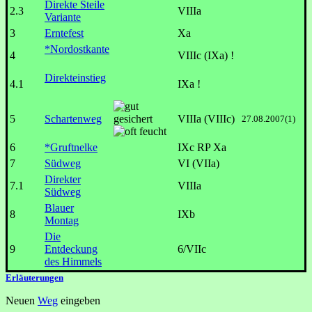
Direkte Steile
2.3
VIIIa
Variante
3
Erntefest
Xa
*Nordostkante
4
VIIIc (IXa) !
Direkteinstieg
4.1
IXa !
5
Schartenweg
VIIIa (VIIIc)
27.08.2007(1)
6
*Gruftnelke
IXc RP Xa
7
Südweg
VI (VIIa)
Direkter
7.1
VIIIa
Südweg
Blauer
8
IXb
Montag
Die
9
Entdeckung
6/VIIc
des Himmels
Erläuterungen
Neuen
Weg
eingeben