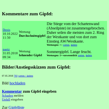
Kommentare zum Gipfel:
Die Stiege vom der Schartenwand
(Abseilpiste) ist zusammengebrochen.
Denis
Wertung:
Daher seilen die meisten zum 2. Ring
10.10.2022
Durchschnittsgipfel
der Westkante und von dort zum
11:50
Einstieg AW/Westkante.
Wertungen: =~
werten
,
ändern
paetz
Wertung:
Sommergipfel. Lange feucht.
31.05.2018
lohnender Gipfel
Wertungen: 1=~unwesentlich
werten
,
ändern
09:34
Bilder/Anstiegsskizzen zum Gipfel:
07.05.2018
793
werten / ändern
Bild
hochladen
Kommentar
zum Gipfel eingeben
Schaden
melden
Unfall
eingeben
Zur
Gipfelliste