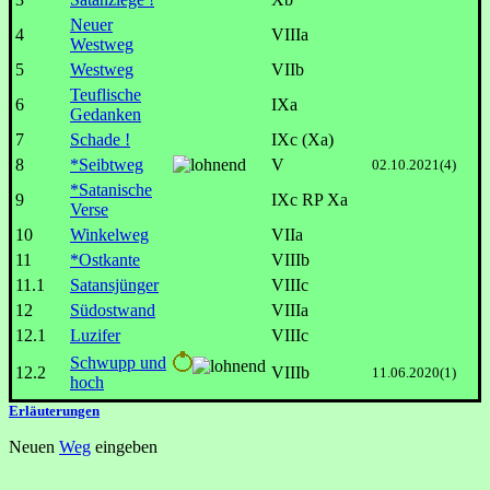
Neuer
4
VIIIa
Westweg
5
Westweg
VIIb
Teuflische
6
IXa
Gedanken
7
Schade !
IXc (Xa)
8
*Seibtweg
V
02.10.2021(4)
*Satanische
9
IXc RP Xa
Verse
10
Winkelweg
VIIa
11
*Ostkante
VIIIb
11.1
Satansjünger
VIIIc
12
Südostwand
VIIIa
12.1
Luzifer
VIIIc
Schwupp und
12.2
VIIIb
11.06.2020(1)
hoch
Erläuterungen
Neuen
Weg
eingeben