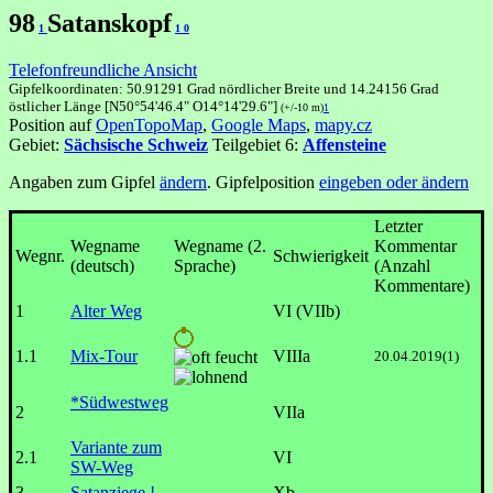
98
Satanskopf
1
1
0
Telefonfreundliche Ansicht
Gipfelkoordinaten: 50.91291 Grad nördlicher Breite und 14.24156 Grad
östlicher Länge [N50°54'46.4" O14°14'29.6"]
(+/-10 m)
1
Position auf
OpenTopoMap
,
Google Maps
,
mapy.cz
Gebiet:
Sächsische Schweiz
Teilgebiet 6:
Affensteine
Angaben zum Gipfel
ändern
. Gipfelposition
eingeben oder ändern
Letzter
Wegname
Wegname (2.
Kommentar
Wegnr.
Schwierigkeit
(deutsch)
Sprache)
(Anzahl
Kommentare)
1
Alter Weg
VI (VIIb)
1.1
Mix-Tour
VIIIa
20.04.2019(1)
*Südwestweg
2
VIIa
Variante zum
2.1
VI
SW-Weg
3
Satanziege !
Xb