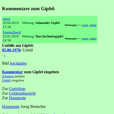
Kommentare zum Gipfel:
paetz
20.04.2019
Wertung:
lohnender Gipfel
Wertungen: =~
werten
,
ändern
13:24
Feuerschweif
23.01.2019
Wertung:
Durchschnittsgipfel
Wertungen: =~
werten
,
ändern
16:59
Unfälle am Gipfel:
05.06.1976
:
Unfall
.
1
Bild
hochladen
Kommentar
zum Gipfel eingeben
Schaden
melden
Unfall
eingeben
Zur
Gipfelliste
Zur
Gebietsübersicht
Zur
Hauptseite
Homepage
Joerg Brutscher