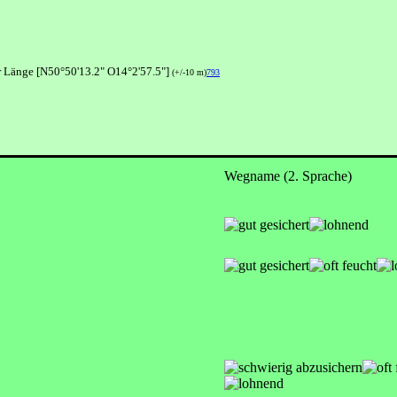
r Länge [N50°50'13.2" O14°2'57.5"]
(+/-10 m)
793
Wegname (2. Sprache)