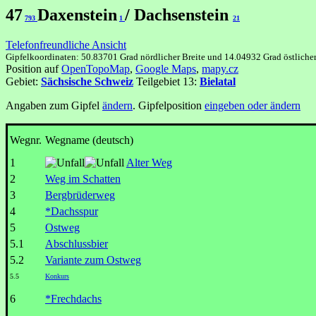
47
Daxenstein
/ Dachsenstein
793
1
21
Telefonfreundliche Ansicht
Gipfelkoordinaten: 50.83701 Grad nördlicher Breite und 14.04932 Grad östliche
Position auf
OpenTopoMap
,
Google Maps
,
mapy.cz
Gebiet:
Sächsische Schweiz
Teilgebiet 13:
Bielatal
Angaben zum Gipfel
ändern
. Gipfelposition
eingeben oder ändern
Wegnr.
Wegname (deutsch)
1
Alter Weg
2
Weg im Schatten
3
Bergbrüderweg
4
*Dachsspur
5
Ostweg
5.1
Abschlussbier
5.2
Variante zum Ostweg
5.5
Konkurs
6
*Frechdachs