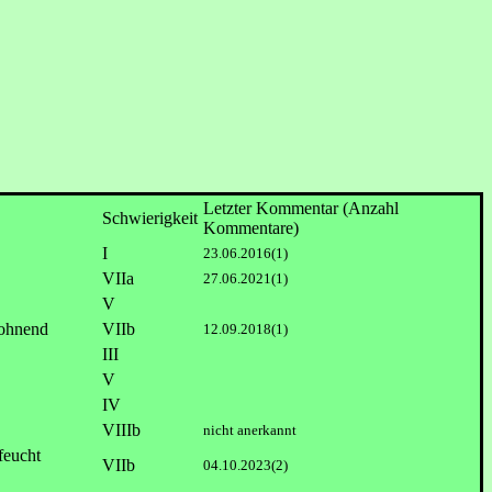
Letzter Kommentar (Anzahl
Schwierigkeit
Kommentare)
I
23.06.2016(1)
VIIa
27.06.2021(1)
V
VIIb
12.09.2018(1)
III
V
IV
VIIIb
nicht anerkannt
VIIb
04.10.2023(2)