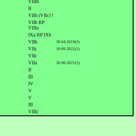
VIIIb
II
VIIb (VIIc) !
VIIb RP
VIIIa
IXa RP IXb
VIIb
30.04.2019(3)
VIIc
10.09.2022(1)
VIIc
VIIa
20.06.2021(1)
II
III
IV
V
V
III
VIIIc