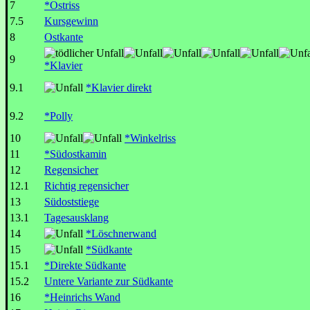
7
*Ostriss
7.5
Kursgewinn
8
Ostkante
9
*Klavier
9.1
*Klavier direkt
9.2
*Polly
10
*Winkelriss
11
*Südostkamin
12
Regensicher
12.1
Richtig regensicher
13
Südoststiege
13.1
Tagesausklang
14
*Löschnerwand
15
*Südkante
15.1
*Direkte Südkante
15.2
Untere Variante zur Südkante
16
*Heinrichs Wand