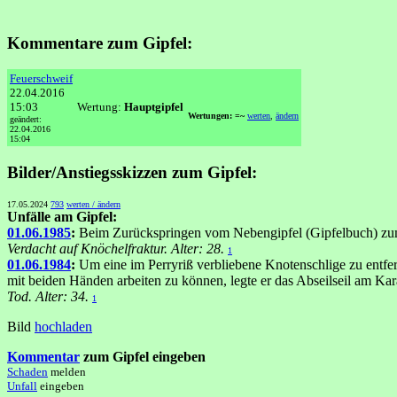
Kommentare zum Gipfel:
Feuerschweif
22.04.2016
15:03
Wertung:
Hauptgipfel
Wertungen: =~
werten
,
ändern
geändert:
22.04.2016
15:04
Bilder/Anstiegsskizzen zum Gipfel:
17.05.2024
793
werten / ändern
Unfälle am Gipfel:
01.06.1985
:
Beim Zurückspringen vom Nebengipfel (Gipfelbuch) zum
Verdacht auf Knöchelfraktur. Alter: 28.
1
01.06.1984
:
Um eine im Perryriß verbliebene Knotenschlige zu entfe
mit beiden Händen arbeiten zu können, legte er das Abseilseil am Kara
Tod. Alter: 34.
1
Bild
hochladen
Kommentar
zum Gipfel eingeben
Schaden
melden
Unfall
eingeben