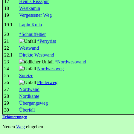
17
Heinis Rissspur
18
Westkamin
19
Vergessener Weg
19.1
Lapin Kulta
20
*Schnüffeltier
21
*Perryriss
22
Westwand
22.1
Direkte Westwand
23
*Nordwestwand
24
Nordwestweg
25
Spreize
26
Pfeilerweg
27
Nordwand
28
Nordkante
29
Übergangsweg
30
Überfall
Erläuterungen
Neuen
Weg
eingeben