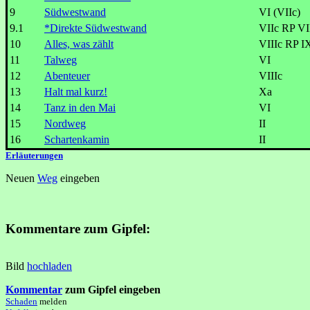
9
Südwestwand
VI (VIIc)
9.1
*Direkte Südwestwand
VIIc RP VI
10
Alles, was zählt
VIIIc RP 
11
Talweg
VI
12
Abenteuer
VIIIc
13
Halt mal kurz!
Xa
14
Tanz in den Mai
VI
15
Nordweg
II
16
Schartenkamin
II
Erläuterungen
Neuen
Weg
eingeben
Kommentare zum Gipfel:
Bild
hochladen
Kommentar
zum Gipfel eingeben
Schaden
melden