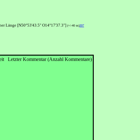
cher Länge [N50°53'43.5" O14°17'37.3"]
(+/-40 m)
397
it
Letzter Kommentar (Anzahl Kommentare)