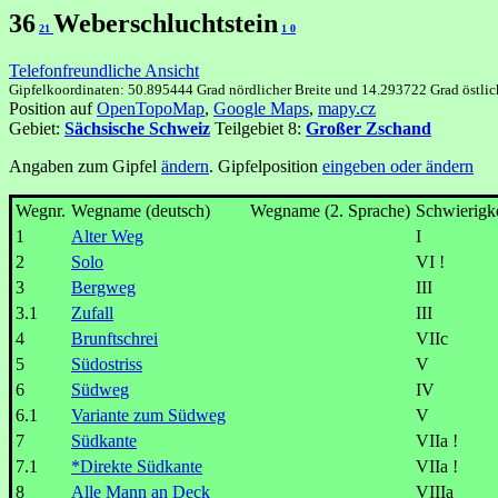
36
Weberschluchtstein
21
1
0
Telefonfreundliche Ansicht
Gipfelkoordinaten: 50.895444 Grad nördlicher Breite und 14.293722 Grad östli
Position auf
OpenTopoMap
,
Google Maps
,
mapy.cz
Gebiet:
Sächsische Schweiz
Teilgebiet 8:
Großer Zschand
Angaben zum Gipfel
ändern
. Gipfelposition
eingeben oder ändern
Wegnr.
Wegname (deutsch)
Wegname (2. Sprache)
Schwierigke
1
Alter Weg
I
2
Solo
VI !
3
Bergweg
III
3.1
Zufall
III
4
Brunftschrei
VIIc
5
Südostriss
V
6
Südweg
IV
6.1
Variante zum Südweg
V
7
Südkante
VIIa !
7.1
*Direkte Südkante
VIIa !
8
Alle Mann an Deck
VIIIa